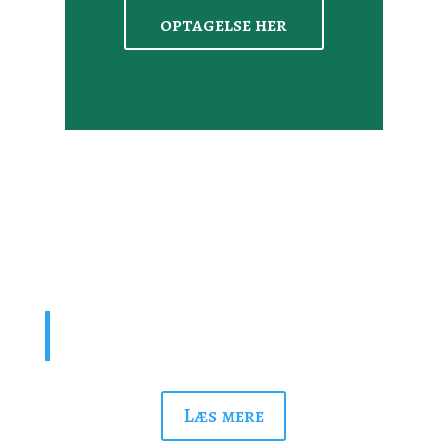
optagelse her
En tryg hverdag
“Den enkelte har aldrig med et andet menneske at
gøre, uden at han holder noget af dets liv i sin hånd”
Læs mere