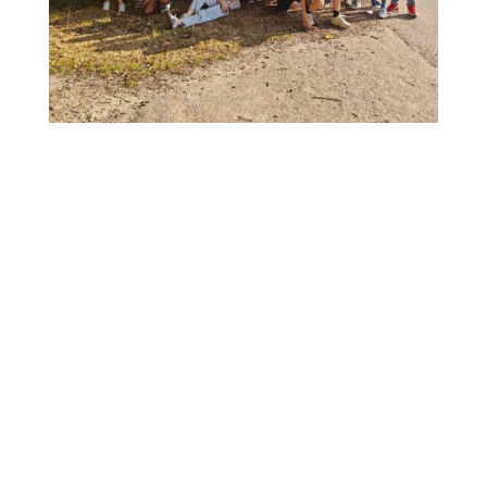
Skriv dit barn på
ventelisten her
En skole er mere end bare
bygninger. Og vi forstår til fulde,