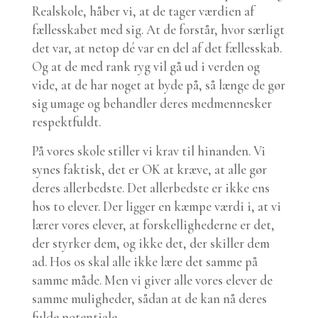
Realskole, håber vi, at de tager værdien af
fællesskabet med sig. At de forstår, hvor særligt
det var, at netop dé var en del af det fællesskab.
Og at de med rank ryg vil gå ud i verden og
vide, at de har noget at byde på, så længe de gør
sig umage og behandler deres medmennesker
respektfuldt.
På vores skole stiller vi krav til hinanden. Vi
synes faktisk, det er OK at kræve, at alle gør
deres allerbedste. Det allerbedste er ikke ens
hos to elever. Der ligger en kæmpe værdi i, at vi
lærer vores elever, at forskellighederne er det,
der styrker dem, og ikke det, der skiller dem
ad. Hos os skal alle ikke lære det samme på
samme måde. Men vi giver alle vores elever de
samme muligheder, sådan at de kan nå deres
fulde potentiale.