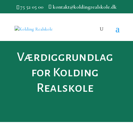
75 52 05 00
kontakt@koldingrealskole.dk
Værdiggrundlag
for Kolding
Realskole