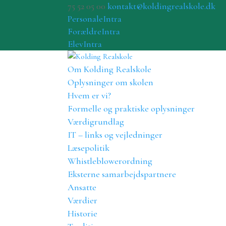
75 52 05 00
kontakt@koldingrealskole.dk
PersonaleIntra
ForældreIntra
ElevIntra
Om Kolding Realskole
Oplysninger om skolen
Hvem er vi?
Formelle og praktiske oplysninger
Værdigrundlag
IT – links og vejledninger
Læsepolitik
Whistleblowerordning
Eksterne samarbejdspartnere
Ansatte
Værdier
Historie