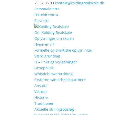
75 52 05 00
kontakt@koldingrealskole.dk
PersonaleIntra
ForældreIntra
ElevIntra
Om Kolding Realskole
Oplysninger om skolen
Hvem er vi?
Formelle og praktiske oplysninger
Værdigrundlag
IT – links og vejledninger
Læsepolitik
Whistleblowerordning
Eksterne samarbejdspartnere
Ansatte
Værdier
Historie
Traditioner
Aktuelle stillingsopslag