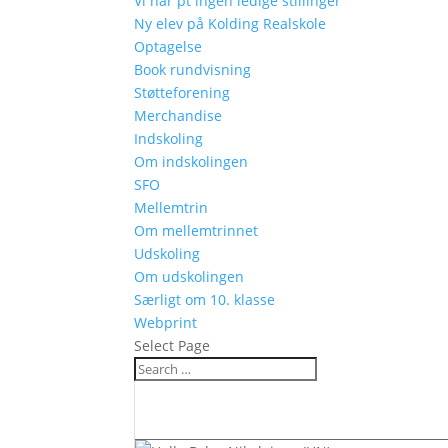
Vi har pt ingen ledige stillinger
Ny elev på Kolding Realskole
Optagelse
Book rundvisning
Støtteforening
Merchandise
Indskoling
Om indskolingen
SFO
Mellemtrin
Om mellemtrinnet
Udskoling
Om udskolingen
Særligt om 10. klasse
Webprint
Select Page