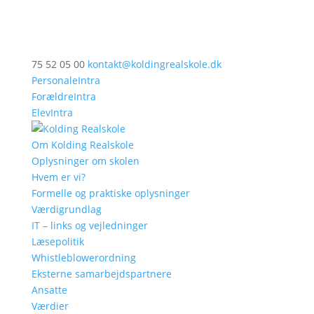
75 52 05 00
kontakt@koldingrealskole.dk
PersonaleIntra
ForældreIntra
ElevIntra
Om Kolding Realskole
Oplysninger om skolen
Hvem er vi?
Formelle og praktiske oplysninger
Værdigrundlag
IT – links og vejledninger
Læsepolitik
Whistleblowerordning
Eksterne samarbejdspartnere
Ansatte
Værdier