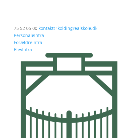
75 52 05 00
kontakt@koldingrealskole.dk
PersonaleIntra
ForældreIntra
ElevIntra