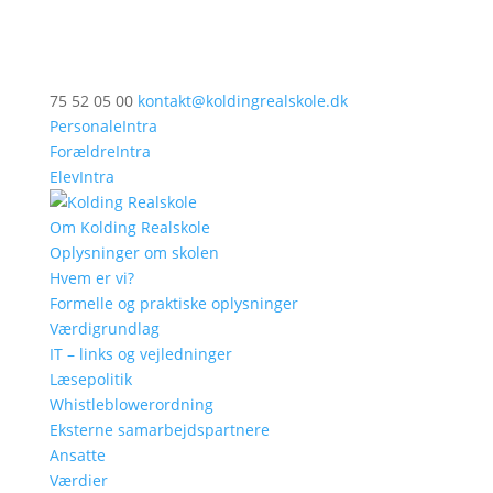
75 52 05 00
kontakt@koldingrealskole.dk
PersonaleIntra
ForældreIntra
ElevIntra
Om Kolding Realskole
Oplysninger om skolen
Hvem er vi?
Formelle og praktiske oplysninger
Værdigrundlag
IT – links og vejledninger
Læsepolitik
Whistleblowerordning
Eksterne samarbejdspartnere
Ansatte
Værdier