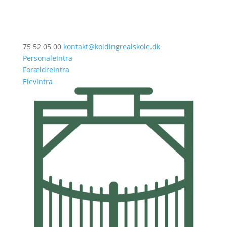
75 52 05 00
kontakt@koldingrealskole.dk
PersonaleIntra
ForældreIntra
ElevIntra