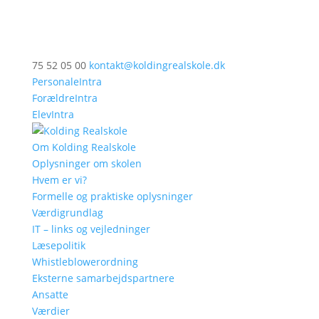
75 52 05 00
kontakt@koldingrealskole.dk
PersonaleIntra
ForældreIntra
ElevIntra
Om Kolding Realskole
Oplysninger om skolen
Hvem er vi?
Formelle og praktiske oplysninger
Værdigrundlag
IT – links og vejledninger
Læsepolitik
Whistleblowerordning
Eksterne samarbejdspartnere
Ansatte
Værdier