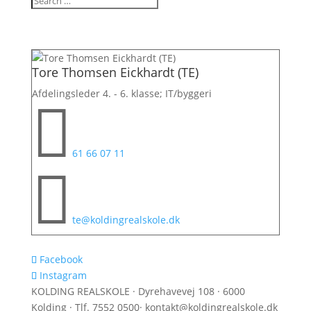
Tore Thomsen Eickhardt (TE)
Afdelingsleder 4. - 6. klasse; IT/byggeri

61 66 07 11

te@koldingrealskole.dk
Facebook
Instagram
KOLDING REALSKOLE · Dyrehavevej 108 · 6000
Kolding · Tlf. 7552 0500· kontakt@koldingrealskole.dk